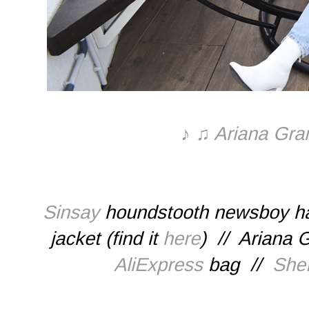
♪ ♫ Ariana Gran
Sinsay
houndstooth newsboy hat
jacket (find it
here
) // Ariana
AliExpress
bag //
She