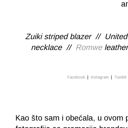
a
Zuiki striped blazer // Unite
necklace //
Romwe
leather
Facebook
|
Instagram
|
Tumblr
Kao što sam i obećala, u ovom p